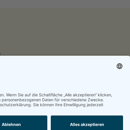
N
hen