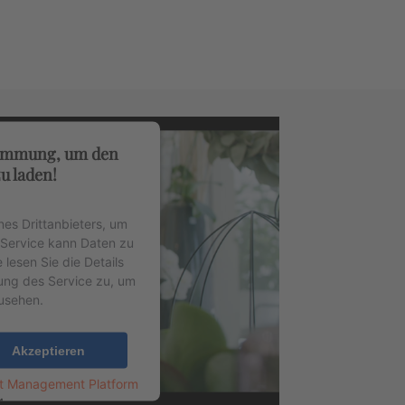
timmung, um den
u laden!
nes Drittanbieters, um
r Service kann Daten zu
 lesen Sie die Details
ung des Service zu, um
usehen.
Akzeptieren
nt Management Platform
4