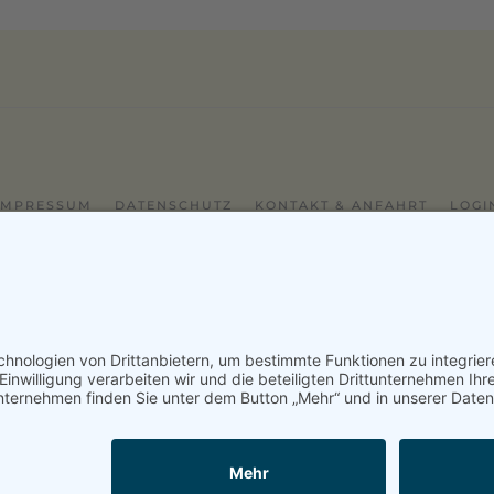
IMPRESSUM
DATENSCHUTZ
KONTAKT & ANFAHRT
LOGI
2024 - Alice Bendix - Berufliches Schulzentrum der Stadt Münc