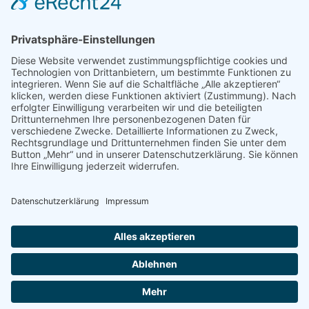
LOGIN
© 2024 - Alice Bendix - Berufliches Schulzentrum der
Stadt München