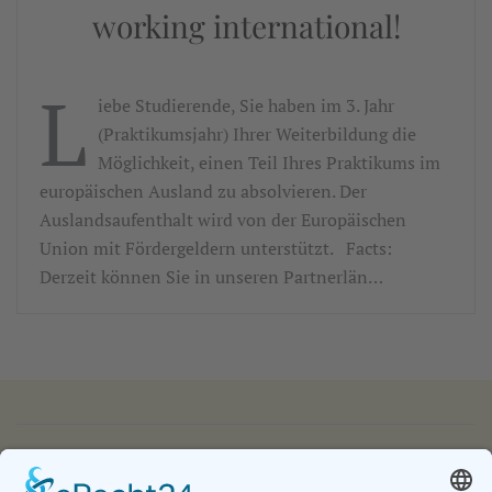
working international!
L
iebe Studierende, Sie haben im 3. Jahr
(Praktikumsjahr) Ihrer Weiterbildung die
Möglichkeit, einen Teil Ihres Praktikums im
europäischen Ausland zu absolvieren. Der
Auslandsaufenthalt wird von der Europäischen
Union mit Fördergeldern unterstützt. Facts:
Derzeit können Sie in unseren Partnerlän…
IMPRESSUM
DATENSCHUTZ
KONTAKT & ANFAHRT