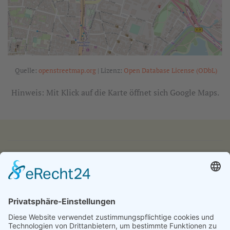
Quelle:
openstreetmap.org
| Lizenz:
Open Database License (ODbL)
Hinweis: Mit Klick auf die Karte öffnet sich Google Maps.
IMPRESSUM
DATENSCHUTZ
KONTAKT & ANFAHRT
LOGIN
© 2024 - Alice Bendix - Berufliches Schulzentrum der
Stadt München