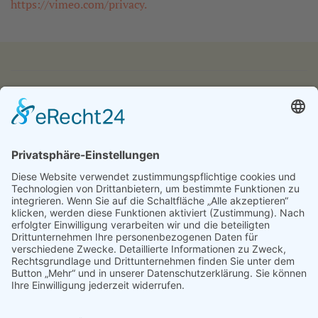
https://vimeo.com/privacy.
IMPRESSUM
DATENSCHUTZ
KONTAKT & ANFAHRT
LOGIN
© 2024 - Alice Bendix - Berufliches Schulzentrum der
Stadt München