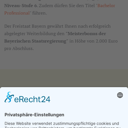
Niveau-Stufe 6
. Zudem dürfen Sie den Titel "
Bachelor
Professional
" führen.
Der Freistaat Bayern gewährt Ihnen nach erfolgreich
abgelegter Weiterbildung den
"Meisterbonus der
Bayerischen Staatsregierung"
in Höhe von 2.000 Euro
pro Abschluss.
IMPRESSUM
DATENSCHUTZ
KONTAKT & ANFAHRT
LOGIN
© 2024 - Alice Bendix - Berufliches Schulzentrum der
Stadt München