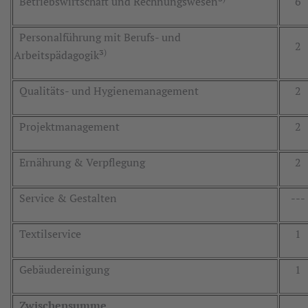
Betriebswirtschaft und Rechnungswesen³
6
Personalführung mit Berufs- und
2
)
Arbeitspädagogik³
Qualitäts- und Hygienemanagement
2
Projektmanagement
2
Ernährung & Verpflegung
2
Service & Gestalten
---
Textilservice
1
Gebäudereinigung
1
Zwischensumme