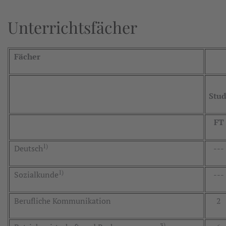
Unterrichtsfächer
Fächer
Stu
FT
1)
Deutsch
---
1)
Sozialkunde
---
Berufliche Kommunikation
2
)