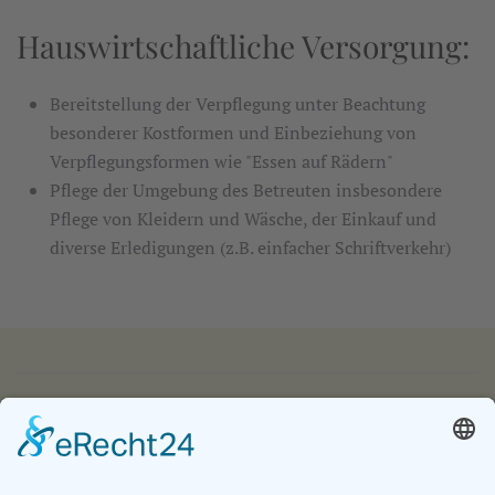
Hauswirtschaftliche Versorgung:
Bereitstellung der Verpflegung unter Beachtung
besonderer Kostformen und Einbeziehung von
Verpflegungsformen wie "Essen auf Rädern"
Pflege der Umgebung des Betreuten insbesondere
Pflege von Kleidern und Wäsche, der Einkauf und
diverse Erledigungen (z.B. einfacher Schriftverkehr)
IMPRESSUM
DATENSCHUTZ
KONTAKT & ANFAHRT
LOGIN