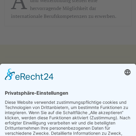
A
und Weiterbildung stellen eine
hervorragende Möglichkeit dar
internationale Berufskompetenzen zu erwerben.
IMPRESSUM
DATENSCHUTZ
KONTAKT & ANFAHRT
LOGIN
© 2024 - Alice Bendix - Berufliches Schulzentrum der
Stadt München