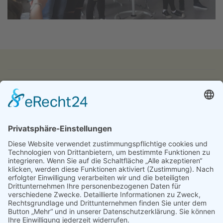
IMPRESSUM
DATENSCHUTZ
KONTAKT & ANFAHRT
LOGIN
© 2024 - Alice Bendix - Berufliches Schulzentrum der
Stadt München