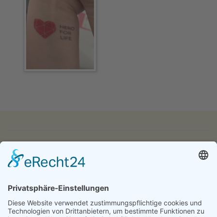
IMPRESSUM
DATENSCHUTZ
KONTAKT & ANFAHRT
LOGIN
© 2024 - Alice Bendix - Berufliches Schulzentrum der
Stadt München