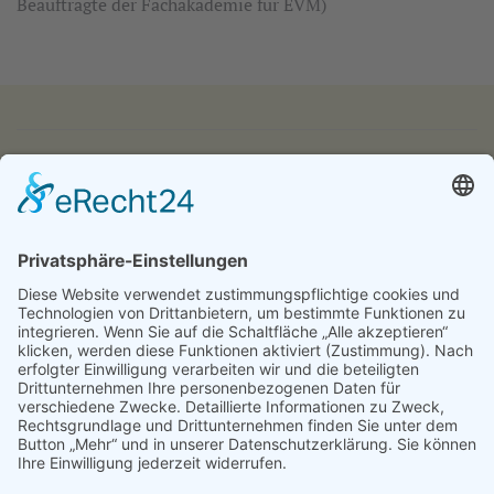
Beauftragte der Fachakademie für EVM)
IMPRESSUM
DATENSCHUTZ
KONTAKT & ANFAHRT
LOGIN
© 2024 - Alice Bendix - Berufliches Schulzentrum der
Stadt München