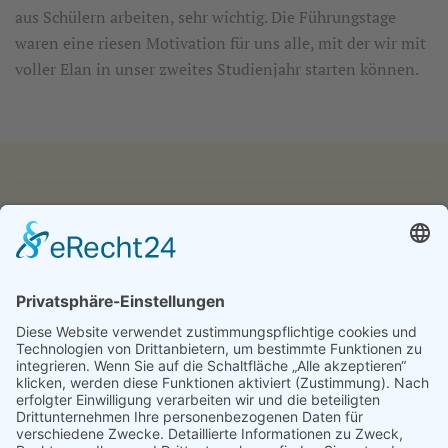
aus Schülern arbeiten, sehr wichtig. Die Führungstage
waren eine riesen Motivation für uns alle, mit der wir mit
voller Elan in unser zweites Studienjahr starten können.
IMPRESSUM
DATENSCHUTZ
KONTAKT & ANFAHRT
LOGIN
© 2024 - Alice Bendix - Berufliches Schulzentrum der
Stadt München